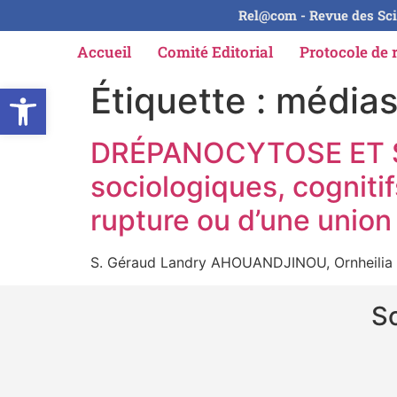
Rel@com - Revue des Sci
Accueil
Comité Editorial
Protocole de 
Ouvrir la barre d’outils
Étiquette :
média
DRÉPANOCYTOSE ET S
sociologiques, cogniti
rupture ou d’une union
S. Géraud Landry AHOUANDJINOU, Ornheilia
So