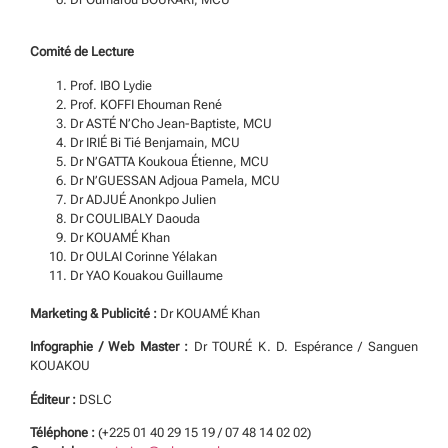
Comité de Lecture
Prof. IBO Lydie
Prof. KOFFI Ehouman René
Dr ASTÉ N’Cho Jean-Baptiste, MCU
Dr IRIÉ Bi Tié Benjamain, MCU
Dr N’GATTA Koukoua Étienne, MCU
Dr N’GUESSAN Adjoua Pamela, MCU
Dr ADJUÉ Anonkpo Julien
Dr COULIBALY Daouda
Dr KOUAMÉ Khan
Dr OULAI Corinne Yélakan
Dr YAO Kouakou Guillaume
Marketing & Publicité :
Dr KOUAMÉ Khan
Infographie / Web Master :
Dr TOURÉ K. D. Espérance / Sanguen
KOUAKOU
Éditeur :
DSLC
Téléphone :
(+225 01 40 29 15 19 / 07 48 14 02 02)