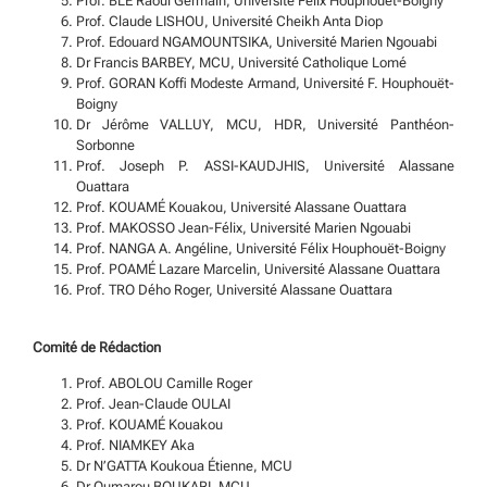
Prof. BLÉ Raoul Germain, Université Félix Houphouët-Boigny
Prof. Claude LISHOU, Université Cheikh Anta Diop
Prof. Edouard NGAMOUNTSIKA, Université Marien Ngouabi
Dr Francis BARBEY, MCU, Université Catholique Lomé
Prof. GORAN Koffi Modeste Armand, Université F. Houphouët-
Boigny
Dr Jérôme VALLUY, MCU, HDR, Université Panthéon-
Sorbonne
Prof. Joseph P. ASSI-KAUDJHIS, Université Alassane
Ouattara
Prof. KOUAMÉ Kouakou, Université Alassane Ouattara
Prof. MAKOSSO Jean-Félix, Université Marien Ngouabi
Prof. NANGA A. Angéline, Université Félix Houphouët-Boigny
Prof. POAMÉ Lazare Marcelin, Université Alassane Ouattara
Prof. TRO Dého Roger, Université Alassane Ouattara
Comité de Rédaction
Prof. ABOLOU Camille Roger
Prof. Jean-Claude OULAI
Prof. KOUAMÉ Kouakou
Prof. NIAMKEY Aka
Dr N’GATTA Koukoua Étienne, MCU
Dr Oumarou BOUKARI, MCU