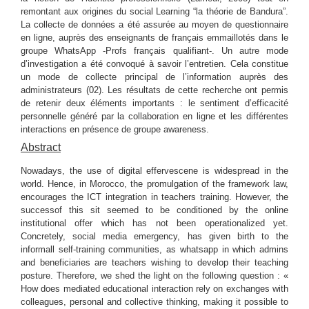
remontant aux origines du social Learning “la théorie de Bandura”.
La collecte de données a été assurée au moyen de questionnaire
en ligne, auprès des enseignants de français emmaillotés dans le
groupe WhatsApp -Profs français qualifiant-. Un autre mode
d’investigation a été convoqué à savoir l’entretien. Cela constitue
un mode de collecte principal de l’information auprès des
administrateurs (02). Les résultats de cette recherche ont permis
de retenir deux éléments importants : le sentiment d’efficacité
personnelle généré par la collaboration en ligne et les différentes
interactions en présence de groupe awareness.
Abstract
Nowadays, the use of digital effervescene is widespread in the
world. Hence, in Morocco, the promulgation of the framework law,
encourages the ICT integration in teachers training. However, the
successof this sit seemed to be conditioned by the online
institutional offer which has not been operationalized yet.
Concretely, social media emergency, has given birth to the
informall self-training communities, as whatsapp in which admins
and beneficiaries are teachers wishing to develop their teaching
posture. Therefore, we shed the light on the following question : «
How does mediated educational interaction rely on exchanges with
colleagues, personal and collective thinking, making it possible to