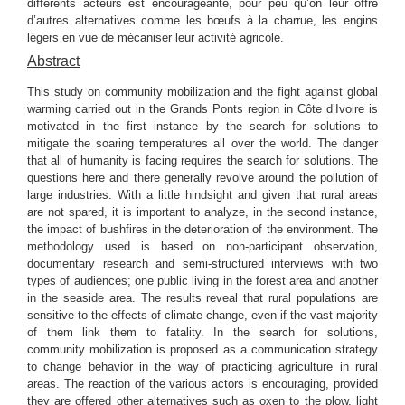
différents acteurs est encourageante, pour peu qu’on leur offre
d’autres alternatives comme les bœufs à la charrue, les engins
légers en vue de mécaniser leur activité agricole.
Abstract
This study on community mobilization and the fight against global
warming carried out in the Grands Ponts region in Côte d’Ivoire is
motivated in the first instance by the search for solutions to
mitigate the soaring temperatures all over the world. The danger
that all of humanity is facing requires the search for solutions. The
questions here and there generally revolve around the pollution of
large industries. With a little hindsight and given that rural areas
are not spared, it is important to analyze, in the second instance,
the impact of bushfires in the deterioration of the environment. The
methodology used is based on non-participant observation,
documentary research and semi-structured interviews with two
types of audiences; one public living in the forest area and another
in the seaside area. The results reveal that rural populations are
sensitive to the effects of climate change, even if the vast majority
of them link them to fatality. In the search for solutions,
community mobilization is proposed as a communication strategy
to change behavior in the way of practicing agriculture in rural
areas. The reaction of the various actors is encouraging, provided
they are offered other alternatives such as oxen to the plow, light