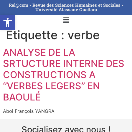
Rel@com - Revue des Sciences Humaines et Sociales -
Université Alassane Ouattara
Ouvrir la barre d’outils
Étiquette :
verbe
ANALYSE DE LA
SRTUCTURE INTERNE DES
CONSTRUCTIONS A
‘’VERBES LEGERS’’ EN
BAOULÉ
Aboi François YANGRA
Socialisez avec nous !