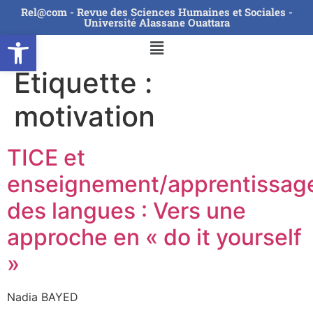
Rel@com - Revue des Sciences Humaines et Sociales -
Université Alassane Ouattara
Ouvrir la barre d’outils
Étiquette :
motivation
TICE et
enseignement/apprentissag
des langues : Vers une
approche en « do it yourself
»
Nadia BAYED