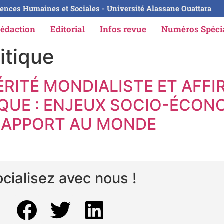
ences Humaines et Sociales - Université Alassane Ouattara
rédaction
Editorial
Infos revue
Numéros Spéc
litique
ÉRITÉ MONDIALISTE ET AFF
IQUE : ENJEUX SOCIO-ÉCO
 RAPPORT AU MONDE
cialisez avec nous !