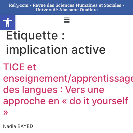
Rel@com - Revue des Sciences Humaines et Sociales -
Université Alassane Ouattara
Ouvrir la barre d’outils
Étiquette :
implication active
TICE et
enseignement/apprentissag
des langues : Vers une
approche en « do it yourself
»
Nadia BAYED