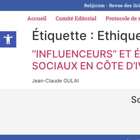
Rel@com - Revue des Sci
Accueil
Comité Editorial
Protocole de 
Ouvrir la barre d’outils
Étiquette :
Ethiqu
‘’INFLUENCEURS’’ ET E
SOCIAUX EN CÔTE D’
Jean-Claude OULAI
So