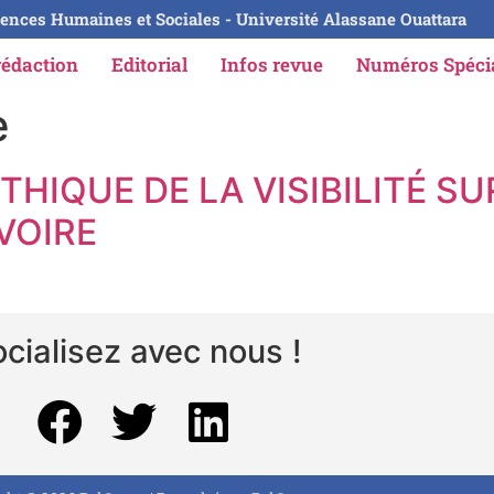
ences Humaines et Sociales - Université Alassane Ouattara
rédaction
Editorial
Infos revue
Numéros Spéc
e
́THIQUE DE LA VISIBILITÉ S
IVOIRE
cialisez avec nous !