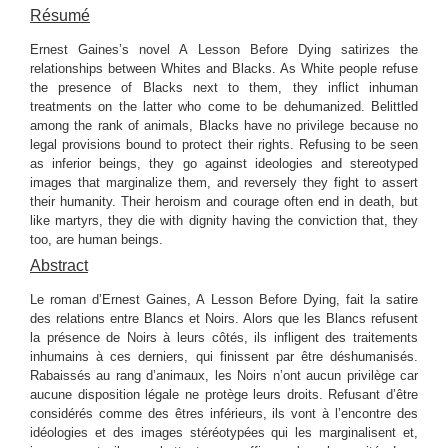
Résumé
Ernest Gaines’s novel A Lesson Before Dying satirizes the
relationships between Whites and Blacks. As White people refuse
the presence of Blacks next to them, they inflict inhuman
treatments on the latter who come to be dehumanized. Belittled
among the rank of animals, Blacks have no privilege because no
legal provisions bound to protect their rights. Refusing to be seen
as inferior beings, they go against ideologies and stereotyped
images that marginalize them, and reversely they fight to assert
their humanity. Their heroism and courage often end in death, but
like martyrs, they die with dignity having the conviction that, they
too, are human beings.
Abstract
Le roman d’Ernest Gaines, A Lesson Before Dying, fait la satire
des relations entre Blancs et Noirs. Alors que les Blancs refusent
la présence de Noirs à leurs côtés, ils infligent des traitements
inhumains à ces derniers, qui finissent par être déshumanisés.
Rabaissés au rang d’animaux, les Noirs n’ont aucun privilège car
aucune disposition légale ne protège leurs droits. Refusant d’être
considérés comme des êtres inférieurs, ils vont à l’encontre des
idéologies et des images stéréotypées qui les marginalisent et,