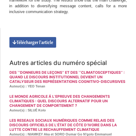
framework for the study. The results show that the main challenge,
in addition to diversifying message content, calls for a more
inclusive communication strategy.
Télécharger l'article
Autres articles du numéro spécial
DES ʽʽDONNEURS DE LEÇONS’’ ET DES ʽʽCLIMATOSCEPTIQUES’’ :
QUAND LE DISCOURS INSTITUTIONNEL DEVIENT UN
CATALYSEUR DES REPRÉSENTATIONS COGNITIVO-DISCURSIVES
Auteur(s) : YEO Tenan
LE MONDE AGRICOLE Á L’EPREUVE DES CHANGEMENTS
CLIMATIQUES : QUEL DISCOURS ALTERNATIF POUR UN
CHANGEMENT DE COMPORTEMENT ?
Auteur(s) : SILUÉ Kolo
LES RESEAUX SOCIAUX NUMÉRIQUES COMME RELAIS DES
DISCOURS OFFICIELS DE L’ÉTAT DE CÔTE D’IVOIRE DANS LA
LUTTE CONTRE LE RECHAUFFEMENT CLIMATIQUE
Auteur(s) : NIAMKEY Aka et SORO Oumar Go N’golo Emmanuel