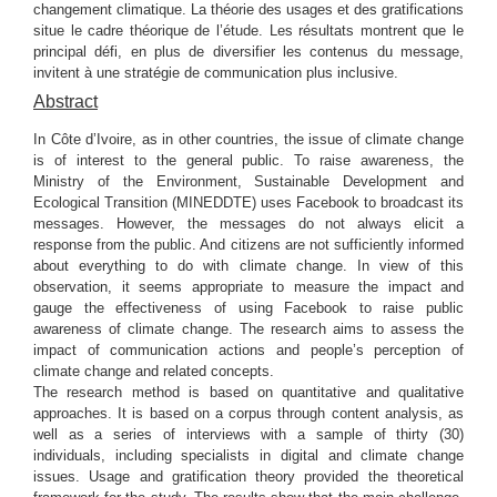
changement climatique. La théorie des usages et des gratifications
situe le cadre théorique de l’étude. Les résultats montrent que le
principal défi, en plus de diversifier les contenus du message,
invitent à une stratégie de communication plus inclusive.
Abstract
In Côte d’Ivoire, as in other countries, the issue of climate change
is of interest to the general public. To raise awareness, the
Ministry of the Environment, Sustainable Development and
Ecological Transition (MINEDDTE) uses Facebook to broadcast its
messages. However, the messages do not always elicit a
response from the public. And citizens are not sufficiently informed
about everything to do with climate change. In view of this
observation, it seems appropriate to measure the impact and
gauge the effectiveness of using Facebook to raise public
awareness of climate change. The research aims to assess the
impact of communication actions and people’s perception of
climate change and related concepts.
The research method is based on quantitative and qualitative
approaches. It is based on a corpus through content analysis, as
well as a series of interviews with a sample of thirty (30)
individuals, including specialists in digital and climate change
issues. Usage and gratification theory provided the theoretical