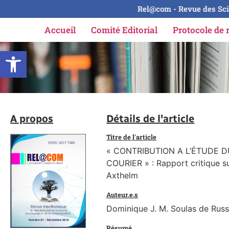
Rel@com - Revue des Sci
Accueil
Comité Editorial
Protocole de 
Ouvrir la barre d’outils
A propos
Détails de l'article
Titre de l'article
« CONTRIBUTION A L’ÉTUDE 
COURIER » : Rapport critique s
Axthelm
Auteur.e.s
Dominique J. M. Soulas de Russe
Résumé