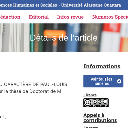
ences Humaines et Sociales - Université Alassane Ouattara
rédaction
Editorial
Infos revue
Numéros Spéc
Détails de l’article
Informations
Voir tous les
numéros
DU CARACTÈRE DE PAUL-LOUIS
ur la thèse de Doctorat de M
Licence
Appels à
l , .
contributions
En cours