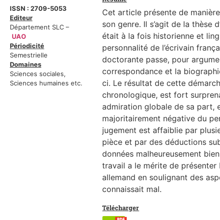
ISSN : 2709-5053
Cet article présente de manière
Editeur
son genre. Il s’agit de la thèse
Département SLC –
était à la fois historienne et ling
UAO
Périodicité
personnalité de l’écrivain franç
Semestrielle
doctorante passe, pour argumen
Domaines
correspondance et la biographie
Sciences sociales,
ci. Le résultat de cette démar
Sciences humaines etc.
chronologique, est fort surprena
admiration globale de sa part, e
majoritairement négative du pe
jugement est affaiblie par plus
pièce et par des déductions su
données malheureusement bien p
travail a le mérite de présenter
allemand en soulignant des aspe
connaissait mal.
Télécharger