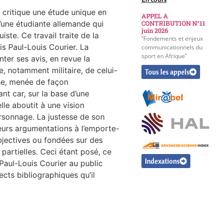
 critique une étude unique en
APPEL A
 d’une étudiante allemande qui
CONTRIBUTION N°11
juin 2026
uiste. Ce travail traite de la
‘’Fondements et enjeux
ais Paul-Louis Courier. La
communicationnels du
sport en Afrique’’
ter ses avis, en revue la
, notamment militaire, de celui-
Tous les appels
che, menée de façon
nt car, sur la base d’une
lle aboutit à une vision
rsonnage. La justesse de son
ieurs argumentations à l’emporte-
bjectives ou fondées sur des
artielles. Ceci étant posé, ce
Indexations
 Paul-Louis Courier au public
cts bibliographiques qu’il