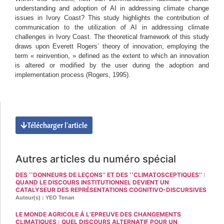
understanding and adoption of AI in addressing climate change
issues in Ivory Coast? This study highlights the contribution of
communication to the utilization of AI in addressing climate
challenges in Ivory Coast. The theoretical framework of this study
draws upon Everett Rogers’ theory of innovation, employing the
term « reinvention, » defined as the extent to which an innovation
is altered or modified by the user during the adoption and
implementation process (Rogers, 1995).
Télécharger l'article
Autres articles du numéro spécial
DES ʽʽDONNEURS DE LEÇONS’’ ET DES ʽʽCLIMATOSCEPTIQUES’’ :
QUAND LE DISCOURS INSTITUTIONNEL DEVIENT UN
CATALYSEUR DES REPRÉSENTATIONS COGNITIVO-DISCURSIVES
Auteur(s) : YEO Tenan
LE MONDE AGRICOLE Á L’EPREUVE DES CHANGEMENTS
CLIMATIQUES : QUEL DISCOURS ALTERNATIF POUR UN