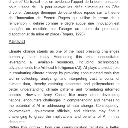
d’Ivoire? Ce travail met en évidence l’apport de la communication
pour l’usage de l’IA pour relever les défis climatiques en Côte
d’Ivoire. L’ancrage théorique de cette étude repose sur la théorie
de l’innovation de Everett Rogers qui utilise le terme de «
réinvention », définie comme le degré auquel une innovation est
changée ou modifiée par l’usager au cours du processus
d’adoption et de mise en place (Rogers, 1995).
Abstract
Climate change stands as one of the most pressing challenges
humanity faces today. Addressing this crisis necessitates
leveraging all available resources, including technological
advancements like Artificial Intelligence (AI). AI plays a pivotal role
in combatting climate change by providing sophisticated tools that
aid in collecting, analyzing, and interpreting vast amounts of
climate data, thereby assisting scientists and policymakers in
better understanding climate patterns and formulating informed
policies. However, Ivory Coast, like many other developing
nations, encounters challenges in comprehending and harnessing
the potential of AI in addressing climate change. Consequently,
policymakers, government officials, and citizens may find it
challenging to grasp the implications and benefits of AI in this
discourse.
Within this context, how can communication facilitate a better